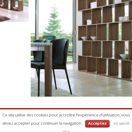
ALBERTA
Ce site utilise des cookies pour accroître l'expérience d'utilisation, vous
Bibliothèques
devez accepter pour continuer la navigation.
Acceptez
en savoir
plus
PAGE
1
FROM
1