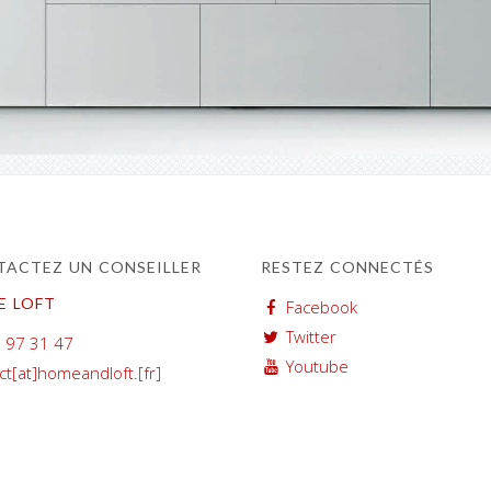
ACTEZ UN CONSEILLER
RESTEZ CONNECTÉS
E LOFT
Facebook
Twitter
 97 31 47
Youtube
ct[at]homeandloft.[fr]