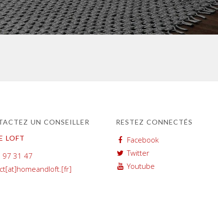
ACTEZ UN CONSEILLER
RESTEZ CONNECTÉS
E LOFT
Facebook
Twitter
 97 31 47
Youtube
ct[at]homeandloft.[fr]