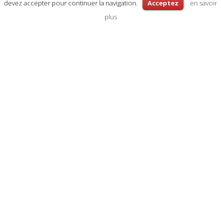
devez accepter pour continuer la navigation.
Acceptez
en savoir
plus
Votre spécialiste du
design urbain
Home Loft est un magasin spécialisé dans la vente de
mobilier et d’accessoires de décoration.
Rendez vous dans notre boutique et un conseiller vous
accompagnera dans l’aménagement de votre intérieur.
Nous sommes également force de proposition pour
l’agencement de petits ou grands espaces.